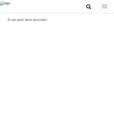
Toggle
naviga
Er zijn geen items gevonden