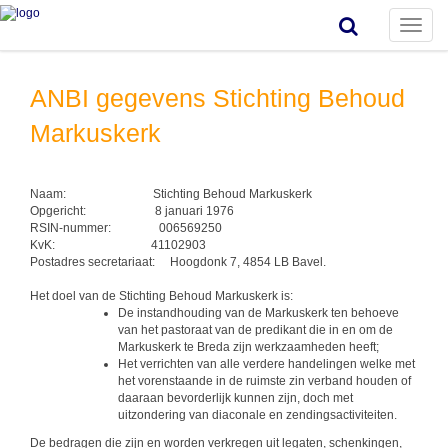
Toggle
naviga
ANBI gegevens Stichting Behoud
Markuskerk
Naam: Stichting Behoud Markuskerk
Opgericht: 8 januari 1976
RSIN-nummer: 006569250
KvK: 41102903
Postadres secretariaat: Hoogdonk 7, 4854 LB Bavel.
Het doel van de Stichting Behoud Markuskerk is:
De instandhouding van de Markuskerk ten behoeve
van het pastoraat van de predikant die in en om de
Markuskerk te Breda zijn werkzaamheden heeft;
Het verrichten van alle verdere handelingen welke met
het vorenstaande in de ruimste zin verband houden of
daaraan bevorderlijk kunnen zijn, doch met
uitzondering van diaconale en zendingsactiviteiten.
De bedragen die zijn en worden verkregen uit legaten, schenkingen,