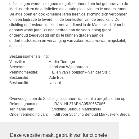
erfstellingen worden zo goed mogelijk beheerd om het gebouw van de
Markuskerk en de activiteiten die daarin plaatsvinden te ondersteunen.
De afgelopen en ook komende jaren heeft de stichting zich verbonden
om een bijdrage te leveren in de loonkosten van de predikant. De
stichting ondersteunt de kindernevendienst in de Markuskerk. Voor het
gebouw wordt jaarlijks een bedrag aan de voorziening groot
onderhoud toegevoegd om bij te kunnen dragen aan de
onderhoudskosten en vervanging van zaken zoals verwarmingsketel,
dak e.d.
Bestuurssamenstelling:
Voorzitter: Martin Tiernego
Secretaris: Henri van Wijngaarden
Penningmeester: Ellen van Hooijdonk- van der Stelt
Bestuurslid: Adri Bos
Bestuurslid: vacant
Overweegt u om de Stichting te steunen, dan kunt u uw gift storten op:
Rekeningnummer: IBAN: NL37ABNA0520667085
Ten name van: Stichting Behoud Markuskerk
Onder vermelding van: Gift voor Stichting Behoud Markuskerk Breda
terug
Deze website maakt gebruik van functionele