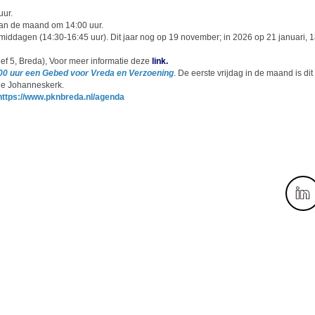
uur.
van de maand om 14:00 uur.
iddagen (14:30-16:45 uur). Dit jaar nog op 19 november; in 2026 op 21 januari, 18
ef 5, Breda), Voor meer informatie deze
link.
00 uur een Gebed voor Vreda en Verzoening
. De eerste vrijdag in de maand is dit
 de Johanneskerk.
https://www.pknbreda.nl/agenda