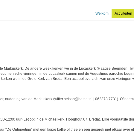
Welkom
Activiteiten
n de Markuskerk. De andere week kerken we in de Lucaskerk (Haagse Beemden, Tw
oecumenische vieringen in de Lucaskerk samen met de Augustinus parochie begi
s, kerken we in de Grote Kerk van Breda. Een actueel overzicht van onze vieringen v
ter, ouderling van de Markuskerk (witter.nelson@hetnet.nl | 062378 7731). Of neem
30-12:00 uur (Let op: in de Michaelkerk, Hooghout 67, Breda). Elke voorlaatste 
ur "De Ontmoeting" met een kopje koffie of thee en een gesprek met elkaar over 