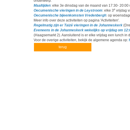
onderwerp.
Maaltijden
: elke 3e dinsdag van de maand van 17:30- 20:00 
e
Oecumenische vieringen in de Leystroom
: elke 3
vrijdag 
Oecumenische bijeenkomsten Vredenbergh
: op woensdagm
Meer info over deze activiteiten op pagina 'Activiteiten'.
Regelmatig zijn er Taizé vieringen in de Johanneskerk
(Dre
Eveneens in de Johanneskerk wekelijks op vrijdag om 12:
(Haagsemarkt 2). Aansluitend is er elke vrijdag een lunch in
Voor de overige activiteiten, bekijk de algemene agenda op:
terug