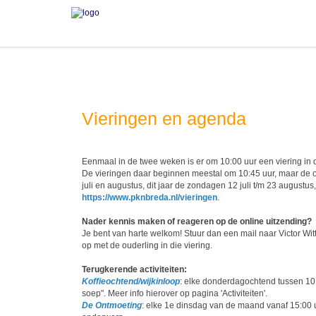
Vieringen en agenda
Eenmaal in de twee weken is er om 10:00 uur een viering i
De vieringen daar beginnen meestal om 10:45 uur, maar de 
juli en augustus, dit jaar de zondagen 12 juli t/m 23 augustu
https://www.pknbreda.nl/vieringen
.
Nader kennis maken of reageren op de online uitzending?
Je
bent van harte welkom! Stuur dan een mail naar Victor Wit
op met de ouderling in die viering.
Terugkerende activiteiten:
Koffieochtend/wijkinloop
: elke donderdagochtend tussen 10:
soep". Meer info hierover op pagina 'Activiteiten'.
De Ontmoeting
: elke 1e dinsdag van de maand vanaf 15:00 u