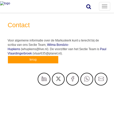
Toggle
naviga
Contact
Voor algemene informatie over de Markuskerk kunt u terecht bij de
scriba van ons Sectie Team,
Wilma Bondzio-
Hupkens
(whupkens@live.nl). De voorzitter van het Sectie Team is
Paul
Vlaardingerbroek
(vlaar635@planet.nl).
terug