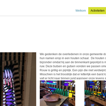
Welkom
Activiteiten
We gedenken de overledenen in onze gemeente doo
hun namen erop in een houten schaal. De houten s
bijzonder omdat hij aan de binnenkant gepolijst is
ruw. Deze butsen en gutsen vonden we passen omdat
Rouw is grillig en pijnlijk. Een pijn die niet verdwi
Misschien is het troostrijk dat er letterlijk een bar
valt er licht naar binnen juist wanneer onze levens