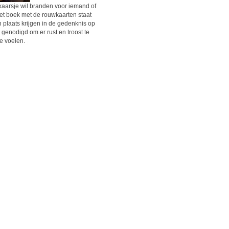
 kaarsje wil branden voor iemand of
 Het boek met de rouwkaarten staat
n plaats krijgen in de gedenknis op
 genodigd om er rust en troost te
e voelen.