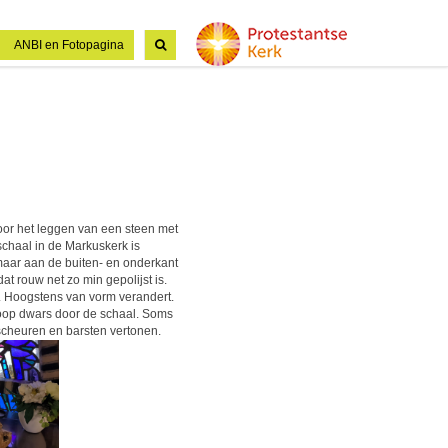
ANBI en Fotopagina
r het leggen van een steen met
chaal in de Markuskerk is
 maar aan de buiten- en onderkant
 rouw net zo min gepolijst is.
jnt. Hoogstens van vorm verandert.
st loop dwars door de schaal. Soms
 scheuren en barsten vertonen.